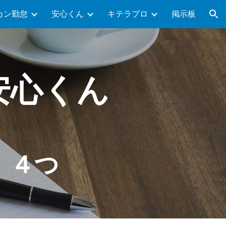
カン勤怠
安心くん
キテラプロ
掲示板
ion
安心くん
 ４つ